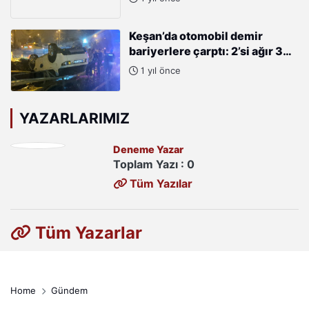
Dönemimizde en ciddi
yatırımlar su problemini
1 yıl önce
çözmeye yönelik olmuştur
Keşan’da otomobil demir
bariyerlere çarptı: 2’si ağır 3
yaralı
1 yıl önce
YAZARLARIMIZ
Deneme Yazar
Toplam Yazı : 0
Tüm Yazılar
Tüm Yazarlar