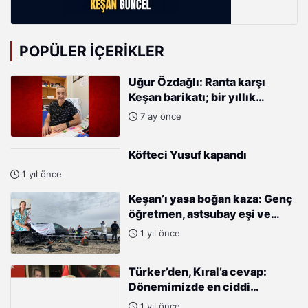
POPÜLER İÇERIKLER
Uğur Özdağlı: Ranta karşı
Keşan barikatı; bir yıllık
direnişin anatomisi
7 ay önce
Köfteci Yusuf kapandı
1 yıl önce
Keşan’ı yasa boğan kaza: Genç
öğretmen, astsubay eşi ve
bebeğiyle hayatlarını kaybetti
1 yıl önce
Türker’den, Kıral’a cevap: